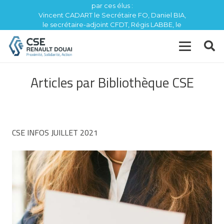
par ces élus :
Vincent CADART le Secrétaire FO, Daniel BIA,
le secrétaire-adjoint CFDT, Régis LABBE, le
trésorier CFE / CGC
Articles par Bibliothèque CSE
CSE INFOS JUILLET 2021