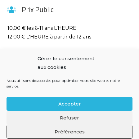
Prix Public
10,00 € les 6-11 ans L'HEURE
12,00 € L'HEURE à partir de 12 ans
Observations
Gérer le consentement
aux cookies
A partir de 6 ans
Nous utilisons des cookies pour optimiser notre site web et notre
Savoir nager OBLIGATOIRE
service.
Accepter
Mentions légales
Refuser
Préférences
Politique de confidentialité