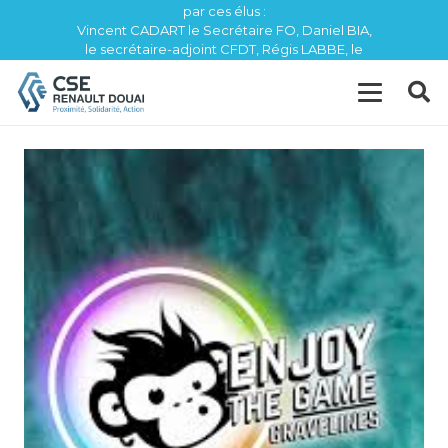
par ces élus :
Vincent CADART le Secrétaire FO, Daniel BIA,
le secrétaire-adjoint CFDT, Régis LABBE, le
trésorier CFE / CGC