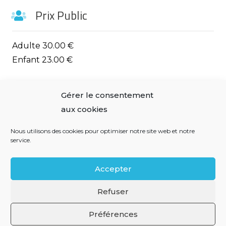
Prix Public
Adulte 30.00 €
Enfant 23.00 €
Observations
Gérer le consentement
aux cookies
* Gratuit – 3 ans
Nous utilisons des cookies pour optimiser notre site web et notre
3 à 12 ans
service.
Accepter
Mentions légales
Refuser
Préférences
Politique de confidentialité