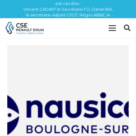
par ces élus :
Vincent CADART le Secrétaire FO, Daniel BIA,
le secrétaire-adjoint CFDT, Régis LABBE, le
trésorier CFE / CGC