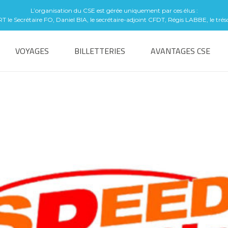
L’organisation du CSE est gérée uniquement par ces élus :
le Secrétaire FO, Daniel BIA, le secrétaire-adjoint CFDT, Régis LABBE, le tré
VOYAGES
BILLETTERIES
AVANTAGES CSE