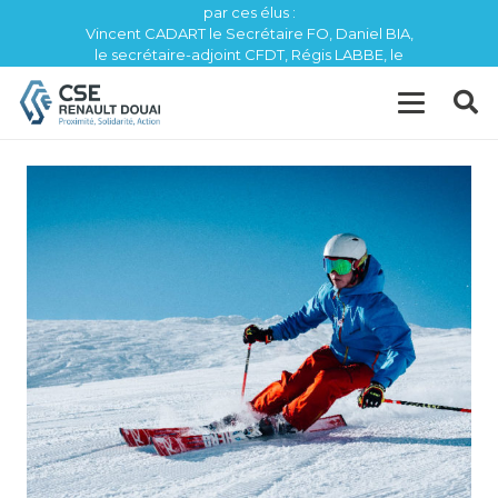
par ces élus :
Vincent CADART le Secrétaire FO, Daniel BIA,
le secrétaire-adjoint CFDT, Régis LABBE, le
trésorier CFE / CGC