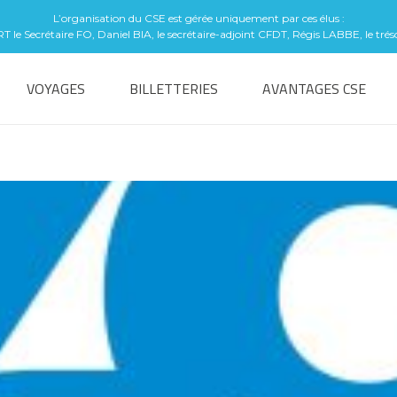
L’organisation du CSE est gérée uniquement par ces élus :
le Secrétaire FO, Daniel BIA, le secrétaire-adjoint CFDT, Régis LABBE, le tré
VOYAGES
BILLETTERIES
AVANTAGES CSE