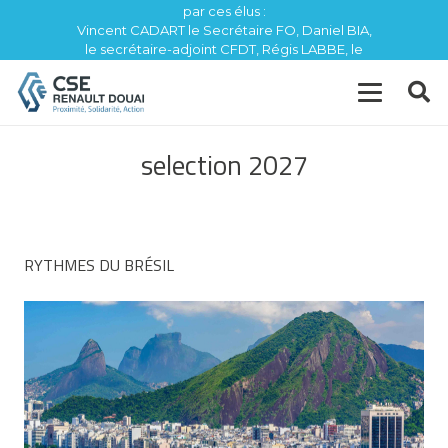
par ces élus :
Vincent CADART le Secrétaire FO, Daniel BIA,
le secrétaire-adjoint CFDT, Régis LABBE, le
trésorier CFE / CGC
selection 2027
RYTHMES DU BRÉSIL