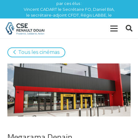
par ces élus :
Vincent CADART le Secrétaire FO, Daniel BIA,
le secrétaire-adjoint CFDT, Régis LABBE, le
trésorier CFE / CGC
Tous les cinémas
Megarama Denain