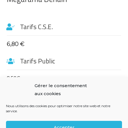
Tarifs C.S.E.
6,80 €
Tarifs Public
8,50€
Gérer le consentement
Observations
aux cookies
Nous utilisons des cookies pour optimiser notre site web et notre
Tarif – de 16 ans : 6.50€
service.
Accepter