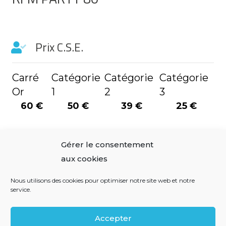
Prix C.S.E.
Carré
Catégorie
Catégorie
Catégorie
Or
1
2
3
60 €
50 €
39 €
25 €
Gérer le consentement
Observations
aux cookies
Nous utilisons des cookies pour optimiser notre site web et notre
Places assises numérotées
service.
Accepter