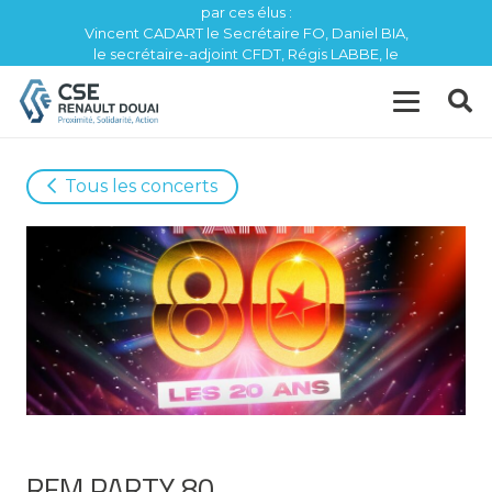
par ces élus :
Vincent CADART le Secrétaire FO, Daniel BIA,
le secrétaire-adjoint CFDT, Régis LABBE, le
trésorier CFE / CGC
Tous les concerts
RFM PARTY 80