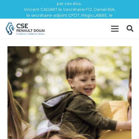
par ces élus :
Vincent CADART le Secrétaire FO, Daniel BIA,
le secrétaire-adjoint CFDT, Régis LABBE, le
trésorier CFE / CGC