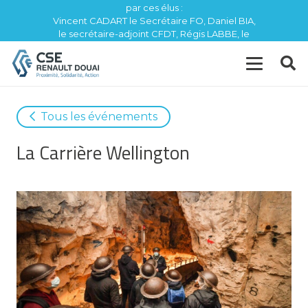
par ces élus :
Vincent CADART le Secrétaire FO, Daniel BIA,
le secrétaire-adjoint CFDT, Régis LABBE, le
trésorier CFE / CGC
Tous les événements
La Carrière Wellington