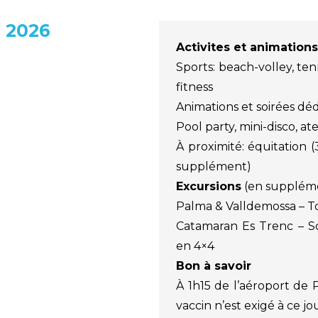
 2026
Activites et animations
Sports: beach-volley, ten
fitness
Animations et soirées dé
Pool party, mini-disco, at
À proximité: équitation (
supplément)
Excursions
(en suppléme
Palma & Valldemossa – To
Catamaran Es Trenc – 
en 4×4
Bon à savoir
À 1h15 de l’aéroport de
vaccin n’est exigé à ce j