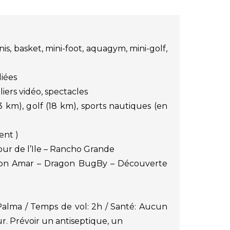
nis, basket, mini-foot, aquagym, mini-golf,
diées
eliers vidéo, spectacles
3 km), golf (18 km), sports nautiques (en
nt )
ur de l’Ile – Rancho Grande
Son Amar – Dragon BugBy – Découverte
 Palma / Temps de vol: 2h / Santé: Aucun
our. Prévoir un antiseptique, un