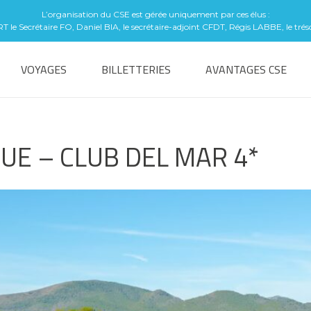
L’organisation du CSE est gérée uniquement par ces élus :
le Secrétaire FO, Daniel BIA, le secrétaire-adjoint CFDT, Régis LABBE, le tré
VOYAGES
BILLETTERIES
AVANTAGES CSE
E – CLUB DEL MAR 4*