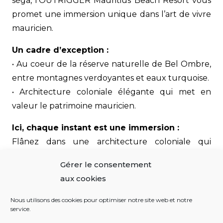
séga, l’OUTRIGGER Mauritius Beach Resort vous
promet une immersion unique dans l’art de vivre
mauricien.
Un cadre d’exception :
• Au coeur de la réserve naturelle de Bel Ombre,
entre montagnes verdoyantes et eaux turquoise.
• Architecture coloniale élégante qui met en
valeur le patrimoine mauricien.
Ici, chaque instant est une immersion :
Flânez dans une architecture coloniale qui
raconte l’histoire de l’ile.
Gérer le consentement
Succombez aux saveurs mauriciennes, aux
aux cookies
arômes de rhum et aux vins du monde.
Vibrez au rythme du séga au coucher du soleil,
Nous utilisons des cookies pour optimiser notre site web et notre
service.
cocktail à la main.