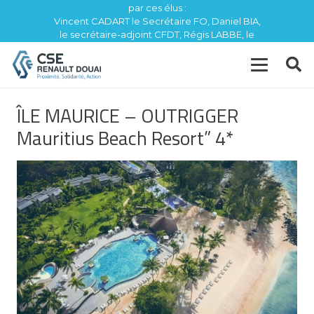
par ces élus :
Vincent CADART le Secrétaire FO, Daniel BIA,
le secrétaire-adjoint CFDT, Régis LABBE, le
trésorier CFE / CGC
ÎLE MAURICE – OUTRIGGER
Mauritius Beach Resort” 4*