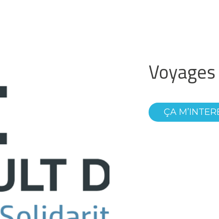
Voyages
ÇA M’INTER