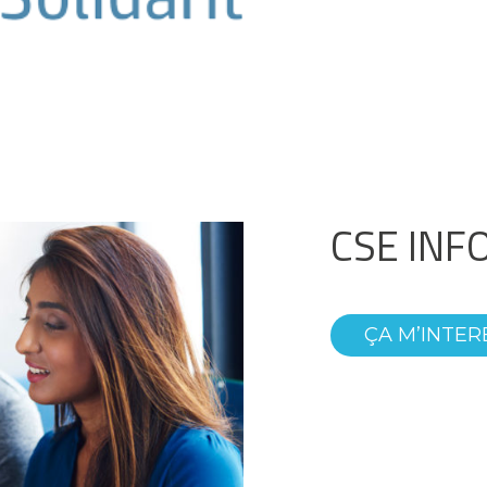
CSE INF
ÇA M’INTER