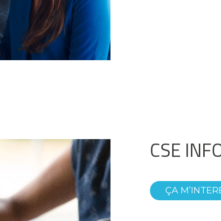
CSE INF
ÇA M’INTER