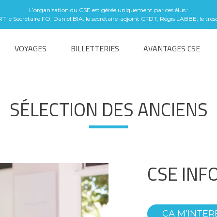
L’organisation du CSE est gérée uniquement par ces élus :
le Secrétaire FO, Daniel BIA, le secrétaire-adjoint CFDT, Régis LABBE, le tré
VOYAGES
BILLETTERIES
AVANTAGES CSE
SÉLECTION DES ANCIENS
CSE INF
ÇA M’INTER